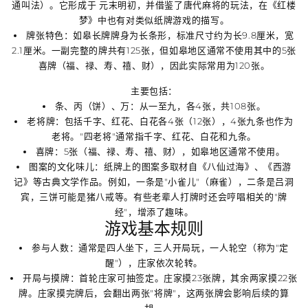
通叫法）。它形成于
元末明初
，并借鉴了唐代麻将的玩法，在《红楼
梦》中也有对类似纸牌游戏的描写。
牌张特色
：如皋长牌牌身为
长条形
，标准尺寸约为
长9.8厘米，宽
2.1厘米
。一副完整的牌共有125张，但如皋地区通常不使用其中的5张
喜牌（福、禄、寿、禧、财），因此实际常用为
120张
。
主要包括：
条、丙（饼）、万
：从一至九，各4张，共108张。
老将牌
：包括千字、红花、白花各4张（12张），
4张九条也作为
老将
。"四老将"通常指千字、红花、白花和九条。
喜牌
：5张（福、禄、寿、禧、财），如皋地区通常不使用。
图案的文化味儿
：纸牌上的图案多取材自《八仙过海》、《西游
记》等古典文学作品。例如，一条是"小雀儿"（麻雀），二条是吕洞
宾，三饼可能是猪八戒等。有些老辈人打牌时还会哼唱相关的"牌
经"，增添了趣味。
游戏基本规则
参与人数
：通常是
四人坐下，三人开局玩
，一人轮空（称为"定
醒"），庄家依次轮转。
开局与摸牌
：首轮庄家可抽签定。
庄家摸23张牌
，其余两家摸22张
牌。庄家摸完牌后，会翻出两张"将牌"，这两张牌会影响后续的算
胡。