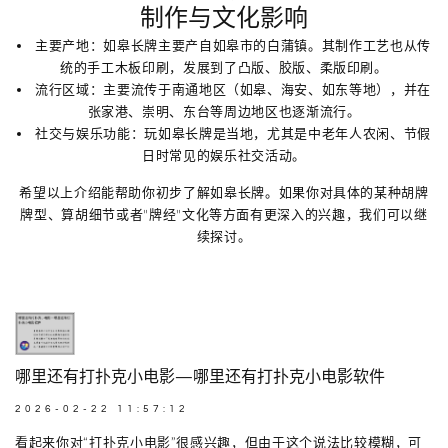
制作与文化影响
主要产地
：如皋长牌主要产自
如皋市的白蒲镇
。其制作工艺也从传
统的手工木板印刷，发展到了凸版、胶版、柔版印刷。
流行区域
：主要流传于南通地区（如皋、海安、如东等地），并在
张家港、崇明、东台等周边地区也逐渐流行。
社交与娱乐功能
：玩如皋长牌是当地，尤其是
中老年人农闲、节假
日时常见的娱乐社交活动
。
希望以上介绍能帮助你初步了解如皋长牌。如果你对具体的某种胡牌
牌型、算胡细节或者"牌经"文化等方面有更深入的兴趣，我们可以继
续探讨。
哪里还有打扑克小电影—哪里还有打扑克小电影软件
2026-02-22 11:57:12
看起来你对“打扑克小电影”很感兴趣，但由于这个说法比较模糊，可