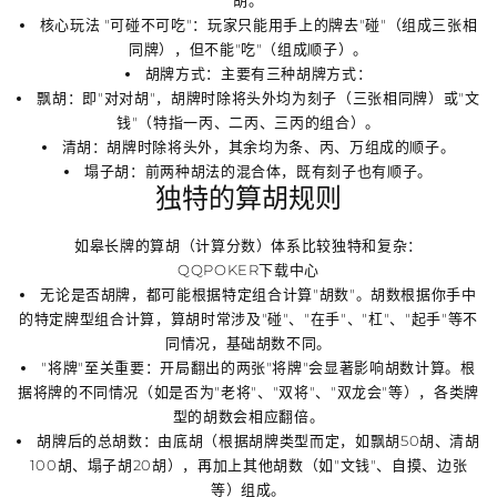
核心玩法 "可碰不可吃"
：玩家只能用手上的牌去"碰"（组成三张相
同牌），但不能"吃"（组成顺子）。
胡牌方式
：主要有三种胡牌方式：
飘胡
：即"对对胡"，胡牌时除将头外均为刻子（三张相同牌）或"文
钱"（特指一丙、二丙、三丙的组合）。
清胡
：胡牌时除将头外，其余均为条、丙、万组成的顺子。
塌子胡
：前两种胡法的混合体，既有刻子也有顺子。
独特的算胡规则
如皋长牌的算胡（计算分数）体系比较独特和复杂：
QQPOKER下载中心
无论是否胡牌，都可能根据特定组合计算"胡数"
。胡数根据你手中
的特定牌型组合计算，算胡时常涉及"碰"、"在手"、"杠"、"起手"等不
同情况，基础胡数不同。
"将牌"至关重要
：开局翻出的两张"将牌"会显著影响胡数计算。根
据将牌的不同情况（如是否为"老将"、"双将"、"双龙会"等），各类牌
型的胡数会相应翻倍。
胡牌后的总胡数
：由
底胡
（根据胡牌类型而定，如飘胡50胡、清胡
100胡、塌子胡20胡），再加上其他胡数（如"文钱"、自摸、边张
等）组成。