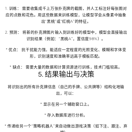
1.
训练：
需要收集成千上万张扑克牌的截图，并人工标注好每张图对
应的点数和花色。用这些数据来训练模型，让模型学会从像素中抽象
出“黑桃”或“红桃A”的特征。
2.
预测：
将新的扑克牌图片输入到训练好的模型中，模型会直接输出
识别结果（例如：“黑桃A”，置信度98%）。
*
优点：
抗干扰能力强，能适应一定程度的光照变化、模糊和字体变
形，识别速度和准确率远高于模板匹配。
*
缺点：
需要大量的数据和计算资源进行训练，技术门槛较高。
5. 结果输出与决策
将识别出的所有扑克牌信息（自己的手牌、公共牌等）结构化地输
出，可以：
* 显示在另一个辅助窗口上。
* 存入数据库进行分析。
* 传递给另一个“策略机器人”来自动做出游戏决策（如下注、跟注、弃