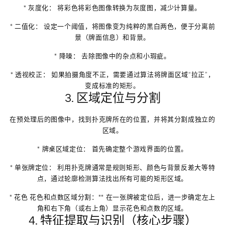
*
灰度化：
将彩色将彩色图像转换为灰度图，减少计算量。
*
二值化：
设定一个阈值，将图像变为纯粹的黑白两色，便于分离前
景（牌面信息）和背景。
*
降噪：
去除图像中的杂点和小瑕疵。
*
透视校正：
如果拍摄角度不正，需要通过算法将牌面区域“拉正”，
变成标准的矩形。
3. 区域定位与分割
在预处理后的图像中，找到扑克牌所在的位置，并将其分割成独立的
区域。
*
牌桌区域定位：
首先确定整个游戏界面的位置。
*
单张牌定位：
利用扑克牌通常是规则矩形、颜色与背景反差大等特
点，通过
轮廓检测
算法找出所有可能的矩形区域。
*
花色
花色和点数区域分割：** 在一张牌被定位后，进一步确定左上
角和右下角（或右上角）显示花色和点数的区域。
4. 特征提取与识别（核心步骤）