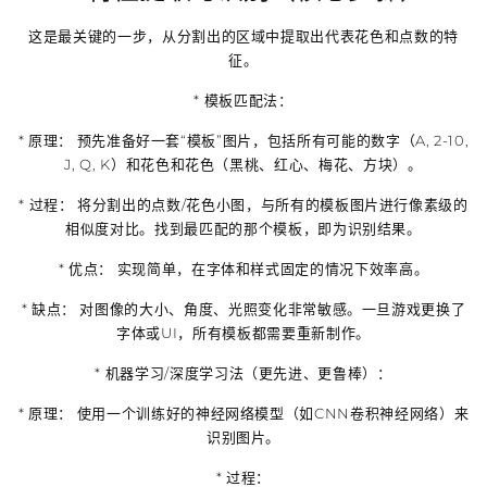
这是最关键的一步，从分割出的区域中提取出代表花色和点数的特
征。
*
模板匹配法：
*
原理：
预先准备好一套“模板”图片，包括所有可能的数字（A, 2-10,
J, Q, K）和花色和花色（黑桃、红心、梅花、方块）。
*
过程：
将分割出的点数/花色小图，与所有的模板图片进行像素级的
相似度对比。找到最匹配的那个模板，即为识别结果。
*
优点：
实现简单，在字体和样式固定的情况下效率高。
*
缺点：
对图像的大小、角度、光照变化非常敏感。一旦游戏更换了
字体或UI，所有模板都需要重新制作。
*
机器学习/深度学习法（更先进、更鲁棒）：
*
原理：
使用一个训练好的神经网络模型（如CNN卷积神经网络）来
识别图片。
*
过程：