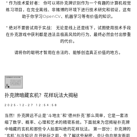
*
作为技术爱好者：
你可以将扑克牌识别作为一个有趣的
计算机视觉
练习项目
，在
完全离线、非赌博的环境下
进行技术研究和验证，这有
助于你学习OpenCV、机器学习等有价值的知识。
*
绝对不要尝试用于实战：
无论是线上还是线下，试图使用技术手段
在扑克游戏中获利都是违法且极高风险的行为，最终必然会付出惨重
的代价。
请将你的聪明才智用在合法的、能够创造真正价值的地方。
扑克牌暗藏玄机？花样玩法大揭秘
2025-12-27 12:54:58
当然！扑克牌远不止是“斗地主”和“德州扑克”那么简单，它是一套浓
缩了数学、概率、心理和艺术的精密系统。下面就来为您揭秘扑克牌
中暗藏的玄机和那些令人拍案叫绝的花样玩法。 第一部分：扑克牌的
“玄机”与冷知识 在开始玩之前，先了解这些秘密，会让你在朋友面前