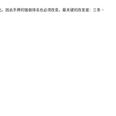
化，因此手牌的强弱排名也必须改变。
最关键的改变是：三条 >