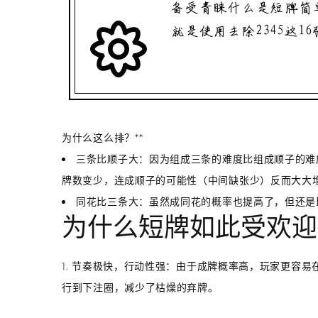
为什么这么排？**
三条比顺子大
：因为组成三条的难度比组成顺子的难
牌数变少，连成顺子的可能性（中间缺张少）反而大大
同花比三条大
：虽然成同花的概率也提高了，但还是
为什么短牌如此受欢迎
1.
节奏极快，行动性强
：由于成牌概率高，玩家更容易
行到下注圈，减少了枯燥的弃牌。