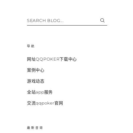
SEARCH BLOG...
导航
网址QQPOKER下载中心
案例中心
游戏动态
全站app服务
交流qqpoker官网
最新咨询