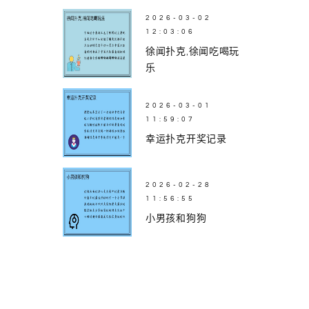
2026-03-02
12:03:06
徐闻扑克,徐闻吃喝玩
乐
2026-03-01
11:59:07
幸运扑克开奖记录
2026-02-28
11:56:55
小男孩和狗狗