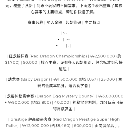
元，覆盖了从新手到职业玩家的不同需求。下面这个表格整理了其核
心赛事的主要特点，帮助你快速了解。
| 赛事名称 | 买入金额 | 起始筹码 | 主要特点 |
| :--
| :--
| : | : |
|
红龙锦标赛 (Red Dragon Championship)
| ₩2,500,000 (约
$1,700) | 50,000 |
核心主赛
，设有多天起始组别，包含标准组和快
速组 |
|
幼龙赛 (Baby Dragon)
| ₩1,500,000 (约$1,057) | 25,000 | 主
赛的
低成本热身
，适合初学者 |
|
龙蛋神秘赏金赛 (Dragon Egg Mystery Bounty)
| ₩3,000,000
+ ₩900,000 (约$2,800) | 40,000 |
神秘赏金
机制，部分玩家可获
得高额赏金 |
|
prestige 超高额豪客赛 (Red Dragon Prestige Super High
Roller)
| ₩12,000,000 (约$8,460) | 600,000 | 面向
资深高手
，