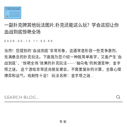
一副扑克牌其他玩法图片;扑克还能这么玩？学会这招让你
血战到底惊艳全场
2026-02-12 11:53:40
当然！您提到的“血战到底”非常形象，这通常是形容一些竞争激烈、
充满悬念的扑克玩法。下面我为您介绍一种既简单易学，又能产生“血
战到底”、“惊艳全场”效果的扑克玩法——“抽乌龟”的刺激变种：金字
塔之谜。 这个游戏非常适合朋友聚会，不需要复杂的计算，全靠心理
博弈和运气，戏剧性十足！ 玩法名称：金字塔之谜...
SEARCH BLOG...
导航