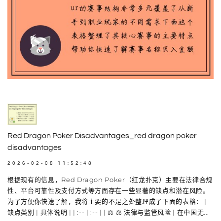
Red Dragon Poker Disadvantages_red dragon poker
disadvantages
2026-02-08 11:52:48
根据现有的信息，Red Dragon Poker（红龙扑克）主要在法律合规
性、平台可靠性及支付方式等方面存在一些显著的缺点和潜在风险。
为了方便你快速了解，我将主要的不足之处整理成了下面的表格： |
缺点类别 | 具体说明 | | :-- | :-- | | ⚖️ ⚖️ 法律与监管风险 | 在中国无...